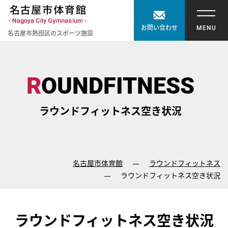
【こ
[共
お問い合わせ
名古屋市熱田区のスポーツ施設
こ
通
【こ
【こ
か
メ
こ
こ
ら
ニ
ま
か
ROUNDFITNESS
共
ュ
で
ら
通
ー
で
本
メ
を
ラウンドフィットネス空き状況
共
文
ニ
ス
通
が
ュ
キ
メ
は
ー
ッ
ニ
じ
で
プ
名古屋市体育館
ラウンドフィットネス
ュ
ま
す】
し
ラウンドフィットネス空き状況
ー
り
て
終
ま
こ
了
す】
の
ラウンドフィットネス空き状況
で
ま