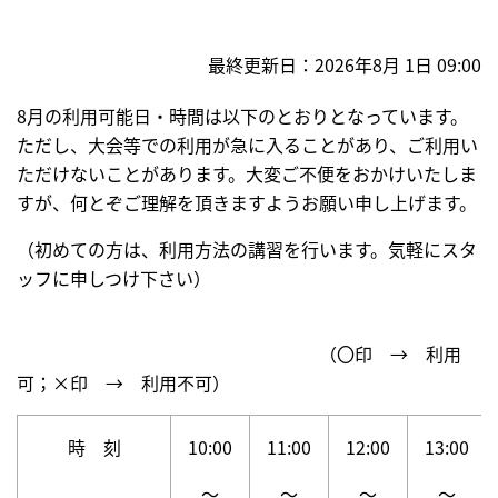
す】
ま
本
最終更新日：2026年8月 1日 09:00
文
へ]
8月の利用可能日・時間は以下のとおりとなっています。
ただし、大会等での利用が急に入ることがあり、ご利用い
ただけないことがあります。大変ご不便をおかけいたしま
すが、何とぞご理解を頂きますようお願い申し上げます。
（初めての方は、利用方法の講習を行います。気軽にスタ
ッフに申しつけ下さい）
（〇印 → 利用
可；×印 → 利用不可）
時 刻
10:00
11:00
12:00
13:00
～
～
～
～