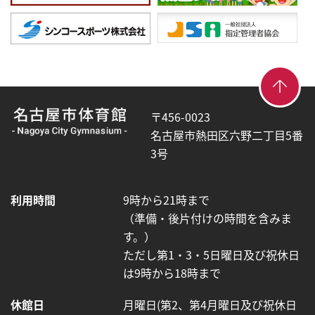
【こ
【こ
こ
こ
〒456-0023
ま
か
名古屋市熱田区六野二丁目5番
で
ら
3号
で
共
本
通
利用時間
9時から21時まで
文
フ
（準備・後片付けの時間を含みま
終
ッ
す。）
了
タ
ただし第1・3・5日曜日及び祝休日
で
ー
は9時から18時まで
す】
が
は
休館日
月曜日(第2、第4月曜日及び祝休日
じ