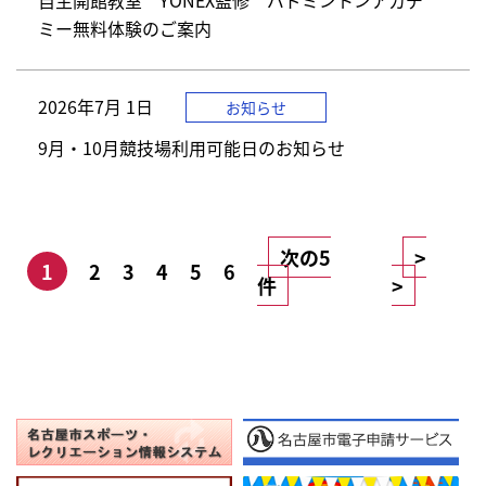
自主開館教室 YONEX監修 バドミントンアカデ
ミー無料体験のご案内
2026年
7月 1日
お知らせ
9月・10月競技場利用可能日のお知らせ
次の5
>
1
2
3
4
5
6
件
>