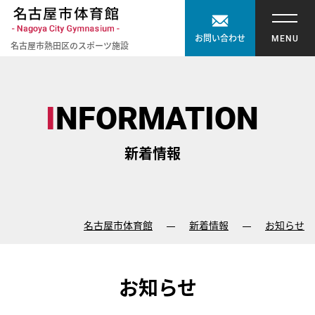
【こ
[共
お問い合わせ
名古屋市熱田区のスポーツ施設
こ
通
【こ
【こ
か
メ
こ
こ
ら
ニ
ま
か
INFORMATION
共
ュ
で
ら
通
ー
で
本
メ
を
新着情報
共
文
ニ
ス
通
が
ュ
キ
メ
は
ー
ッ
ニ
じ
で
プ
名古屋市体育館
新着情報
お知らせ
ュ
ま
す】
し
ー
り
て
終
ま
こ
お知らせ
了
す】
の
で
ま