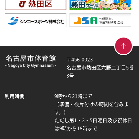
【こ
【こ
こ
こ
〒456-0023
ま
か
名古屋市熱田区六野二丁目5番
で
ら
3号
で
共
本
通
利用時間
9時から21時まで
文
フ
（準備・後片付けの時間を含みま
終
ッ
す。）
了
タ
ただし第1・3・5日曜日及び祝休日
で
ー
は9時から18時まで
す】
が
は