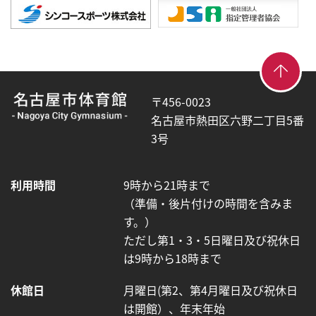
【こ
【こ
こ
こ
〒456-0023
ま
か
名古屋市熱田区六野二丁目5番
で
ら
3号
で
共
本
通
利用時間
9時から21時まで
文
フ
（準備・後片付けの時間を含みま
終
ッ
す。）
了
タ
ただし第1・3・5日曜日及び祝休日
で
ー
は9時から18時まで
す】
が
は
休館日
月曜日(第2、第4月曜日及び祝休日
じ
は開館）、年末年始