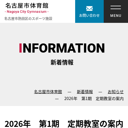
【こ
[共
お問い合わせ
名古屋市熱田区のスポーツ施設
こ
通
【こ
【こ
か
メ
こ
こ
ら
ニ
ま
か
INFORMATION
共
ュ
で
ら
通
ー
で
本
メ
を
新着情報
共
文
ニ
ス
通
が
ュ
キ
メ
は
ー
ッ
ニ
じ
で
プ
名古屋市体育館
新着情報
お知らせ
ュ
ま
す】
し
2026年 第1期 定期教室の案内
ー
り
て
終
ま
こ
了
す】
の
2026年 第1期 定期教室の案内
で
ま