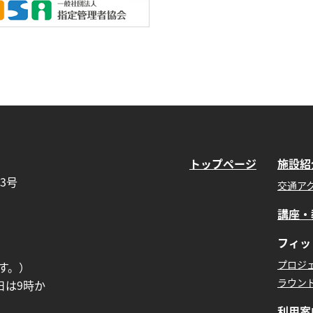
トップページ
施設紹
3号
交通ア
講座・
フィッ
プロジ
す。）
ラウン
日は9時か
利用案