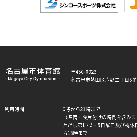
【こ
【こ
こ
こ
ま
か
〒456-0023
で
ら
名古屋市熱田区六野二丁目5番
で
共
本
通
文
フ
終
ッ
利用時間
9時から21時まで
了
タ
（準備・後片付けの時間を含みま
で
ー
ただし第1・3・5日曜日及び祝休
す】
が
ら18時まで