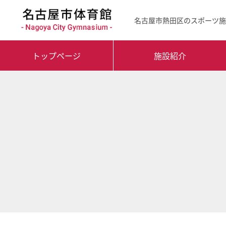
名古屋市熱田区のスポーツ施
【こ
[共
こ
通
か
メ
トップページ
施設紹介
ら
ニ
【こ
【こ
共
ュ
こ
こ
通
ー
ま
か
メ
を
で
ら
ニ
ス
で
本
ュ
キ
共
文
ー
ッ
通
が
で
プ
メ
は
す】
し
ニ
じ
て
ュ
ま
こ
ー
り
の
終
ま
ま